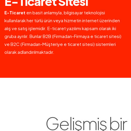
E-Ticaret Sitesi
E-Ticaret
en basit anlamıyla, bilgisayar teknolojisi
kullanılarak her türlü ürün veya hizmetin internet üzerinden
alış ve satış işlemidir. E-ticaret yazılımı kapsam olarak iki
gruba ayrılır. Bunlar B2B (Firmadan-Firmaya e ticaret sitesi)
ve B2C (Firmadan-Müşteriye e ticaret sitesi) sistemleri
olarak adlandırılmaktadır.
Gelişmiş bir