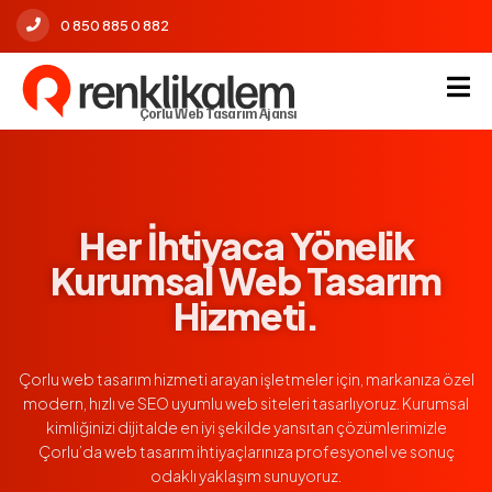
0 850 885 0 882
Çorlu Web Tasarım Ajansı
Çorlu’da Profesyonel ve
Her İhtiyaca Yönelik
Sonuç Odaklı Web Tasarım
Kurumsal Web Tasarım
Çözümleri
Hizmeti.
Çorlu web tasarım hizmeti arayan işletmeler için, markanıza özel
Çorlu web tasarım alanında deneyimli ekibimizle, işletmenizin
modern, hızlı ve SEO uyumlu web siteleri tasarlıyoruz. Kurumsal
dijital dünyadaki gücünü artıran özgün ve performans odaklı
projeler geliştiriyoruz. SEO altyapısı güçlü, mobil uyumlu ve
kimliğinizi dijitalde en iyi şekilde yansıtan çözümlerimizle
kullanıcı deneyimi yüksek web siteleriyle Çorlu’da rekabette
Çorlu’da web tasarım ihtiyaçlarınıza profesyonel ve sonuç
odaklı yaklaşım sunuyoruz.
öne çıkmanızı sağlıyoruz.