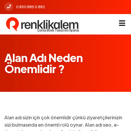
0 850 885 0 882
Çorlu Web Tasarım Ajansı
Alan Adı Neden
Önemlidir ?
Alan adı sizin için çok önemlidir çünkü ziyaretçilerinizin
sizi bulmasında en önemli rolü oynar. Alan adı seo, e-