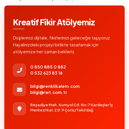
Kreatif Fikir Atölyemiz
Düşlerinizi dijitale, fikirlerinizi geleceğe taşıyoruz.
Hayalinizdeki projeyi birlikte tasarlamak için
atölyemize her zaman bekleriz.
0 850 885 0 882
0 532 623 83 16
bilgi@renklikalem.com
bilgi@rwt.com.tr
Reşadiye Mah. Kumyol Cd. No:7 Kardeşler İş
Merkezi Kat:2 D:9 Çorlu/Tekirdağ