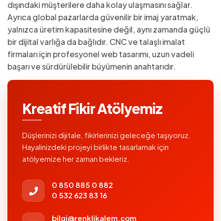
dışındaki müşterilere daha kolay ulaşmasını sağlar.
Ayrıca global pazarlarda güvenilir bir imaj yaratmak,
yalnızca üretim kapasitesine değil, aynı zamanda güçlü
bir dijital varlığa da bağlıdır. CNC ve talaşlı imalat
firmaları için profesyonel web tasarımı, uzun vadeli
başarı ve sürdürülebilir büyümenin anahtarıdır.
Kreatif Fikir Atölyemiz
Düşlerinizi dijitale, fikirlerinizi geleceğe taşıyoruz.
Hayalinizdeki projeyi birlikte tasarlamak için
atölyemize her zaman bekleriz.
0 850 885 0 882
0 532 623 83 16
bilgi@renklikalem.com