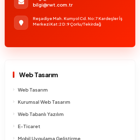
bilgi@rwt.com.tr
Reşadiye Mah. Kumyol Cd. No:7 Kardeşler İş
Merkezi Kat:2 D:9 Çorlu/Tekirdağ
Web Tasarım
Web Tasarım
Kurumsal Web Tasarım
Web Tabanlı Yazılım
E-Ticaret
Mobil Uygulama Geliştirme