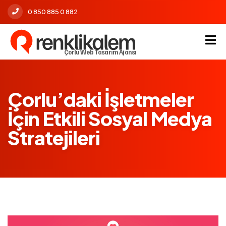
0 850 885 0 882
Çorlu Web Tasarım Ajansı
Çorlu’daki İşletmeler
İçin Etkili Sosyal Medya
Stratejileri