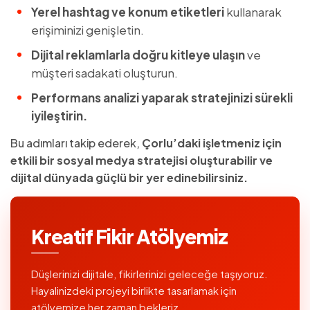
Yerel hashtag ve konum etiketleri
kullanarak
erişiminizi genişletin.
Dijital reklamlarla doğru kitleye ulaşın
ve
müşteri sadakati oluşturun.
Performans analizi yaparak stratejinizi sürekli
iyileştirin.
Bu adımları takip ederek,
Çorlu’daki işletmeniz için
etkili bir sosyal medya stratejisi oluşturabilir ve
dijital dünyada güçlü bir yer edinebilirsiniz.
Kreatif Fikir Atölyemiz
Düşlerinizi dijitale, fikirlerinizi geleceğe taşıyoruz.
Hayalinizdeki projeyi birlikte tasarlamak için
atölyemize her zaman bekleriz.