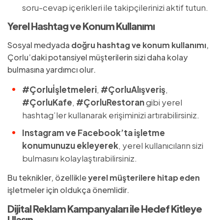
soru-cevap içerikleri ile takipçilerinizi aktif tutun.
Yerel Hashtag ve Konum Kullanımı
Sosyal medyada
doğru hashtag ve konum kullanımı
,
Çorlu’daki potansiyel müşterilerin sizi daha kolay
bulmasına yardımcı olur.
#Çorluİşletmeleri
,
#ÇorluAlışveriş
,
#ÇorluKafe
,
#ÇorluRestoran
gibi yerel
hashtag’ler kullanarak erişiminizi artırabilirsiniz.
Instagram ve Facebook’ta işletme
konumunuzu ekleyerek
, yerel kullanıcıların sizi
bulmasını kolaylaştırabilirsiniz.
Bu teknikler, özellikle
yerel müşterilere hitap eden
işletmeler için oldukça önemlidir.
Dijital Reklam Kampanyaları ile Hedef Kitleye
Ulaşın