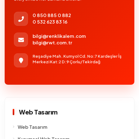
0 850 885 0 882
0 532 623 83 16
bilgi@renklikalem.com
bilgi@rwt.com.tr
Reşadiye Mah. Kumyol Cd. No:7 Kardeşler İş
Merkezi Kat:2 D:9 Çorlu/Tekirdağ
Web Tasarım
Web Tasarım
Kurumsal Web Tasarım