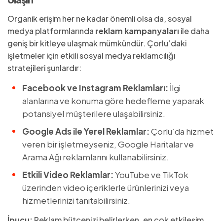
Organik erişim her ne kadar önemli olsa da, sosyal
medya platformlarında
reklam kampanyaları
ile daha
geniş bir kitleye ulaşmak mümkündür. Çorlu’daki
işletmeler için etkili sosyal medya reklamcılığı
stratejileri şunlardır:
Facebook ve Instagram Reklamları:
İlgi
alanlarına ve konuma göre hedefleme yaparak
potansiyel müşterilere ulaşabilirsiniz.
Google Ads ile Yerel Reklamlar:
Çorlu’da hizmet
veren bir işletmeyseniz, Google Haritalar ve
Arama Ağı reklamlarını kullanabilirsiniz.
Etkili Video Reklamlar:
YouTube ve TikTok
üzerinden video içeriklerle ürünlerinizi veya
hizmetlerinizi tanıtabilirsiniz.
İpucu:
Reklam bütçenizi belirlerken, en çok etkileşim