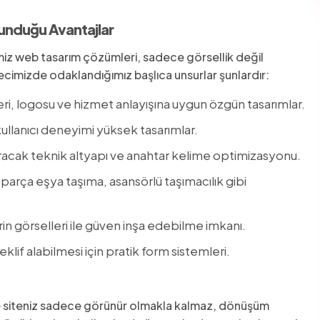
unduğu Avantajlar
ğimiz web tasarım çözümleri, sadece görsellik değil
recimizde odaklandığımız başlıca unsurlar şunlardır:
eri, logosu ve hizmet anlayışına uygun özgün tasarımlar.
 kullanıcı deneyimi yüksek tasarımlar.
acak teknik altyapı ve anahtar kelime optimizasyonu.
t, parça eşya taşıma, asansörlü taşımacılık gibi
in görselleri ile güven inşa edebilme imkanı.
teklif alabilmesi için pratik form sistemleri.
le siteniz sadece görünür olmakla kalmaz, dönüşüm