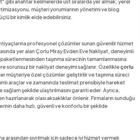
yat" gibi anahtar kelimelerde üst sıralarda yer almak, yerel
optimizasyonu, müşteri yorumlarının yönetimi ve blog
lü bir kimlik elde edebilirsiniz.
 ihtiyaçlarına profesyonel çözümler sunan güvenilir hizmet
 arasında yer alan Çorlu Miray Evden Eve Nakliyat, deneyimli
rın paketlenmesinden taşınma sürecinin tamamlanmasına
re sorunsuz bir nakliyat deneyimi sağlanır. Özellikle
çorlu
r müşteriye özel çözümler geliştirilir ve taşınma süreci
nımlı araçlar ve zamanında teslimat prensibiyle hareket
 sağlam şekilde ulaştırılmasını garanti eder. Ayrıca,
 hazırlanarak olası aksaklıklar önlenir. Firmaların sunduğu
inin daha hızlı, güvenli ve konforlu bir şekilde
 arasından sıyrılmak için sadece iyi hizmet vermek