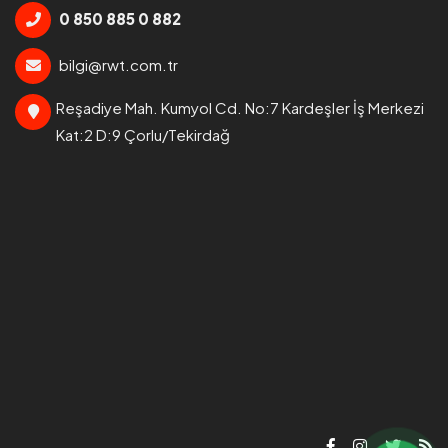
0 850 885 0 882
bilgi@rwt.com.tr
Reşadiye Mah. Kumyol Cd. No:7 Kardeşler İş Merkezi
Kat:2 D:9 Çorlu/Tekirdağ