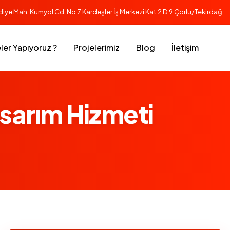
iye Mah. Kumyol Cd. No:7 Kardeşler İş Merkezi Kat:2 D:9 Çorlu/Tekirdağ
ler Yapıyoruz ?
Projelerimiz
Blog
İletişim
asarım Hizmeti