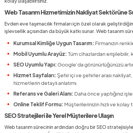
kolay ulaşabilirsiniz.
Web Tasarım Hizmetimizin Nakliyat Sektörüne S
Evden eve taşımacılık firmaları için özel olarak geliştirdi
işlevsellik açısından da büyük katkı sunar. Web tasarım sü
Kurumsal Kimliğe Uygun Tasarım:
Firmanızın renkl
Mobil Uyumlu Arayüz:
Tüm cihazlardan erişilebilir,
SEO Uyumlu Yapı:
Google’da görünürlüğünüzü artır
Hizmet Sayfaları:
Şehir içi ve şehirler arası nakliya
hizmetlerin detaylı anlatımı.
Referans ve Galeri Alanı:
Daha önce yaptığınız işler
Online Teklif Formu:
Müşterilerinizin hızlı ve kolay 
SEO Stratejileri ile Yerel Müşterilere Ulaşın
Web tasarım sürecinin ardından doğru bir SEO stratejisiy