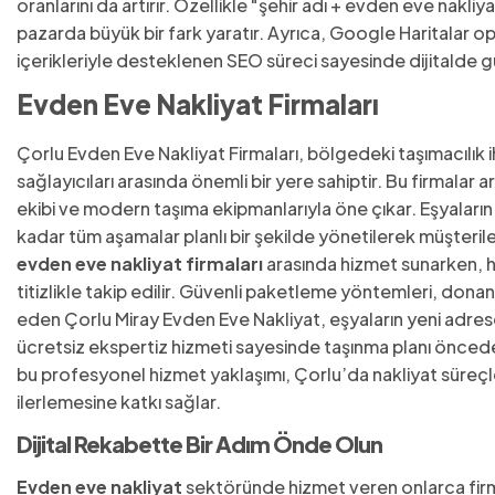
oranlarını da artırır. Özellikle "şehir adı + evden eve nakli
pazarda büyük bir fark yaratır. Ayrıca, Google Haritalar 
içerikleriyle desteklenen SEO süreci sayesinde dijitalde güç
Evden Eve Nakliyat Firmaları
Çorlu Evden Eve Nakliya
t Firmaları, bölgedeki taşımacılık
sağlayıcıları arasında önemli bir yere sahiptir. Bu firmalar
ekibi ve modern taşıma ekipmanlarıyla öne çıkar. Eşyala
kadar tüm aşamalar planlı bir şekilde yönetilerek müşterile
evden eve nakliyat firmaları
arasında hizmet sunarken, he
titizlikle takip edilir. Güvenli paketleme yöntemleri, dona
eden Çorlu Miray Evden Eve Nakliyat, eşyaların yeni adrese
ücretsiz ekspertiz hizmeti sayesinde taşınma planı önceden
bu profesyonel hizmet yaklaşımı, Çorlu’da nakliyat süreçler
ilerlemesine katkı sağlar.
Dijital Rekabette Bir Adım Önde Olun
Evden eve nakliyat
sektöründe hizmet veren onlarca firma