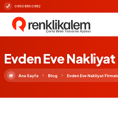
0 850 885 0 882
Çorlu Web Tasarım
Ajansı
Evden Eve Nakliyat 
Ana Sayfa
Blog
Evden Eve Nakliyat Firmal