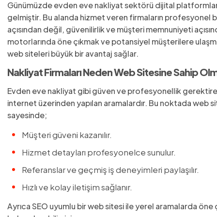
Günümüzde evden eve nakliyat sektörü dijital platformlara 
gelmiştir. Bu alanda hizmet veren firmaların profesyonel bi
açısından değil, güvenilirlik ve müşteri memnuniyeti açıs
motorlarında öne çıkmak ve potansiyel müşterilere ulaşmak 
web siteleri büyük bir avantaj sağlar.
Nakliyat Firmaları Neden Web Sitesine Sahip Olm
Evden eve nakliyat gibi güven ve profesyonellik gerektire
internet üzerinden yapılan aramalardır. Bu noktada web siteni
sayesinde;
Müşteri güveni kazanılır.
Hizmet detayları profesyonelce sunulur.
Referanslar ve geçmiş iş deneyimleri paylaşılır.
Hızlı ve kolay iletişim sağlanır.
Ayrıca SEO uyumlu bir web sitesi ile yerel aramalarda öne