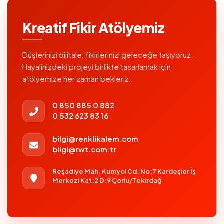
Kreatif Fikir Atölyemiz
Düşlerinizi dijitale, fikirlerinizi geleceğe taşıyoruz.
Hayalinizdeki projeyi birlikte tasarlamak için
atölyemize her zaman bekleriz.
0 850 885 0 882
0 532 623 83 16
bilgi@renklikalem.com
bilgi@rwt.com.tr
Reşadiye Mah. Kumyol Cd. No:7 Kardeşler İş
Merkezi Kat:2 D:9 Çorlu/Tekirdağ