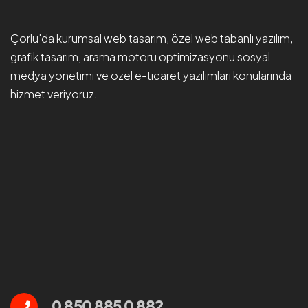
Çorlu'da
kurumsal web tasarım
, özel web tabanlı yazılım,
grafik tasarım, arama motoru optimizasyonu
sosyal
medya yönetimi
ve özel e-ticaret yazılımları konularında
hizmet veriyoruz.
0 850 885 0 882