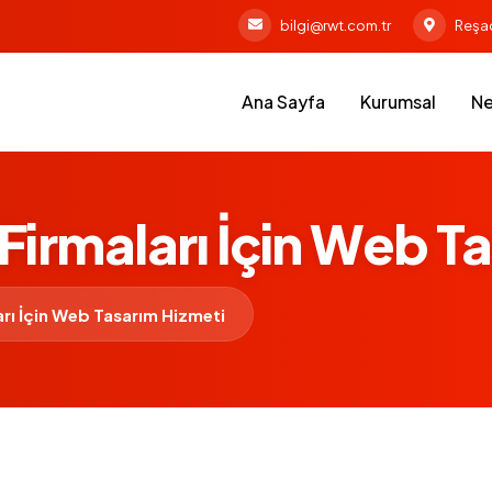
bilgi@rwt.com.tr
Reşad
Ana Sayfa
Kurumsal
Ne
Firmaları İçin Web T
arı İçin Web Tasarım Hizmeti