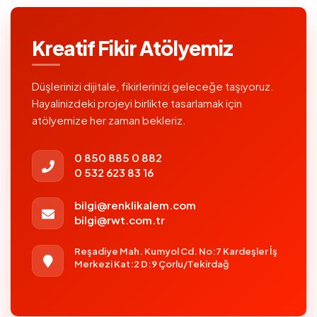
Kreatif Fikir Atölyemiz
Düşlerinizi dijitale, fikirlerinizi geleceğe taşıyoruz.
Hayalinizdeki projeyi birlikte tasarlamak için
atölyemize her zaman bekleriz.
0 850 885 0 882
0 532 623 83 16
bilgi@renklikalem.com
bilgi@rwt.com.tr
Reşadiye Mah. Kumyol Cd. No:7 Kardeşler İş
Merkezi Kat:2 D:9 Çorlu/Tekirdağ