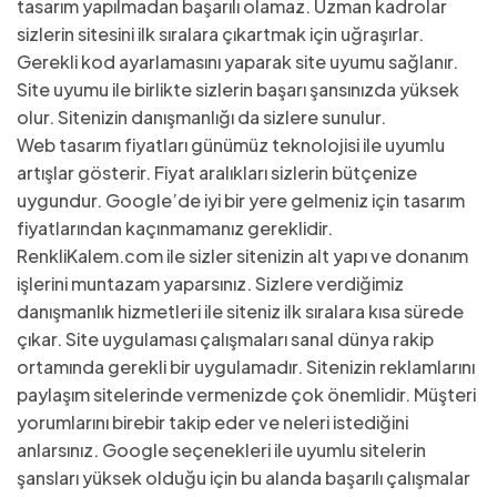
tasarım yapılmadan başarılı olamaz. Uzman kadrolar
sizlerin sitesini ilk sıralara çıkartmak için uğraşırlar.
Gerekli kod ayarlamasını yaparak site uyumu sağlanır.
Site uyumu ile birlikte sizlerin başarı şansınızda yüksek
olur. Sitenizin danışmanlığı da sizlere sunulur.
Web tasarım fiyatları günümüz teknolojisi ile uyumlu
artışlar gösterir. Fiyat aralıkları sizlerin bütçenize
uygundur. Google’de iyi bir yere gelmeniz için tasarım
fiyatlarından kaçınmamanız gereklidir.
RenkliKalem.com ile sizler sitenizin alt yapı ve donanım
işlerini muntazam yaparsınız. Sizlere verdiğimiz
danışmanlık hizmetleri ile siteniz ilk sıralara kısa sürede
çıkar. Site uygulaması çalışmaları sanal dünya rakip
ortamında gerekli bir uygulamadır. Sitenizin reklamlarını
paylaşım sitelerinde vermenizde çok önemlidir. Müşteri
yorumlarını birebir takip eder ve neleri istediğini
anlarsınız. Google seçenekleri ile uyumlu sitelerin
şansları yüksek olduğu için bu alanda başarılı çalışmalar