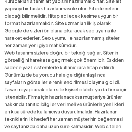
Kuracakları sitenin alt yapısını hazırlamalıdırlar. Site alt
yapısı iyi bir taslak hazırlanması ile olur. Sitede nelerin
olacağı bilinmelidir. Hitap edilecek kesime uygun bir
format hazırlanmalıdır. Site uzmanları ilk iş olarak
Google de sizleri ön plana çıkaracak seo uyumu ile
hareket ederler. Seo uyumu ile hazırlanmamış siteler
her zaman yenilgiye mahkûmdur.
Web tasarımı sizlere doğru bir tekniği sağlar. Sitenin
görselliğini harekete geçirmek çok önemlidir. Eskiden
sadece yazılı sistemlerle kullanıcılara hitap edilirdi.
Günümüzde bu yorucu hale geldiği anlaşılınca
sayfaların görsellerle renklendirilmesi olayına gidildi.
Tasarımı yapılacak olan site kişisel olabilir ya da firma için
istenebilir. Firma için hazırlanacaksa müşteriye ürünler
hakkında tanıtıcı bilgiler verilmeli ve ürünlerin yenilikleri
en kısa sürede kullanıcıya duyurulmalıdır. Hazırlanan
tekniklerin ilk hedefi her zaman müşterinin beğenmesi
ve sayfanızda daha uzun süre kalmasıdır. Web siteleri