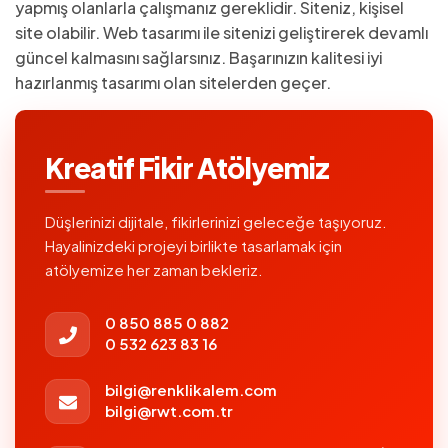
yapmış olanlarla çalışmanız gereklidir. Siteniz, kişisel
site olabilir. Web tasarımı ile sitenizi geliştirerek devamlı
güncel kalmasını sağlarsınız. Başarınızın kalitesi iyi
hazırlanmış tasarımı olan sitelerden geçer.
Kreatif Fikir Atölyemiz
Düşlerinizi dijitale, fikirlerinizi geleceğe taşıyoruz.
Hayalinizdeki projeyi birlikte tasarlamak için
atölyemize her zaman bekleriz.
0 850 885 0 882
0 532 623 83 16
bilgi@renklikalem.com
bilgi@rwt.com.tr